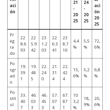
21
24
aci
aci
-
-
ón
ón
20
20
20
25
25
25
Pr
22
22
23
22
23
eg
4,4
5,5
72,
8.6
5.9
1.2
6.3
8.7
ra
%
%
6%
93
42
03
41
16
do
Po
19.
19.
22.
21.
22.
sgr
15,
5,2
6,8
39
48
24
31
42
ad
6%
%
%
1
5
0
4
4
o
Po
33.
46.
46.
57.
67.
10
stít
18,
20,
40
03
45
07
87
3,2
ul
9%
6%
7
3
3
4
1
%