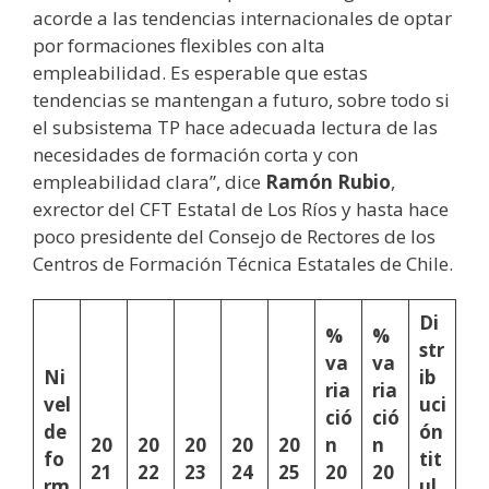
acorde a las tendencias internacionales de optar
por formaciones flexibles con alta
empleabilidad. Es esperable que estas
tendencias se mantengan a futuro, sobre todo si
el subsistema TP hace adecuada lectura de las
necesidades de formación corta y con
empleabilidad clara”, dice
Ramón Rubio
,
exrector del CFT Estatal de Los Ríos y hasta hace
poco presidente del Consejo de Rectores de los
Centros de Formación Técnica Estatales de Chile.
Di
%
%
str
va
va
Ni
ib
ria
ria
vel
uci
ció
ció
de
ón
20
20
20
20
20
n
n
fo
tit
21
22
23
24
25
20
20
rm
ul