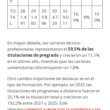
o
TO
28
29
29
30
32
16,
10
TA
1.4
1.4
9.8
4.7
9.0
8%
9%
0%
L
91
60
96
29
11
En mayor detalle, las carreras técnico-
profesionales representaron el
59,5% de las
titulaciones de pregrado
y crecieron un 11,1%
en el último año, mientras que las carreras
universitarias disminuyeron un 1,8%.
Otro cambio importante de destacar es en el
tipo de formación. Por ejemplo, en 2025 las
titulaciones de programas a distancia fueron el
25,1% de la titulación total y crecieron un
192,2% entre 2021 y 2025. Este
impulso
comenzó a verse tras la pandemia y las