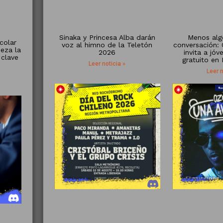
Sinaka y Princesa Alba darán
Menos alg
colar
voz al himno de la Teletón
conversación:
eza la
2026
invita a jó
 clave
gratuito en
Leer noticia »
Leer n