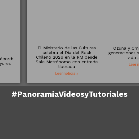
El Ministerio de las Culturas
Ozuna y Om
celebra el Día del Rock
generaciones 
Chileno 2026 en la RM desde
vida 
écord:
Sala Metrónomo con entrada
yores
Leer n
liberada
Leer noticia »
#PanoramiaVideosyTutoriales