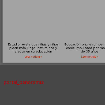
Estudio revela que niñas y niños
Educación online rompe r
piden más juego, naturaleza y
crece impulsada por ma
afecto en su educación
de 35 años
Leer noticia »
Leer noticia »
portal_panoramia