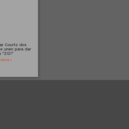
ar Courtz dos
se unen para dar
a “ZIZI”
oticia »