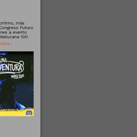
oritmo, más
 Congreso Futuro
venes a evento
 Matucana 100
oticia »