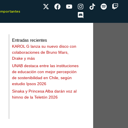
 Importantes
Entradas recientes
KAROL G lanza su nuevo disco con
colaboraciones de Bruno Mars,
Drake y más
UNAB destaca entre las instituciones
de educación con mejor percepción
de sostenibilidad en Chile, según
estudio Ipsos 2026
Sinaka y Princesa Alba darán voz al
himno de la Teletón 2026