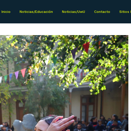
Inicio
Noticias/Educación
Noticias/UwU
Contacto
Sitios