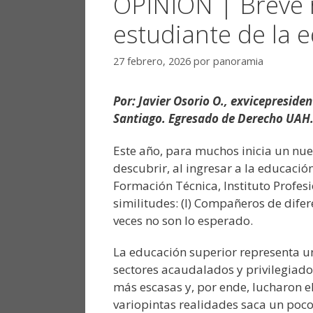
OPINIÓN | Breve r
estudiante de la 
27 febrero, 2026
por
panoramia
Por: Javier Osorio O., exvicepreside
Santiago. Egresado de Derecho UAH
Este año, para muchos inicia un nuev
descubrir, al ingresar a la educaci
Formación Técnica, Instituto Profes
similitudes: (I) Compañeros de difer
veces no son lo esperado.
La educación superior representa u
sectores acaudalados y privilegiado
más escasas y, por ende, lucharon el
variopintas realidades saca un poc