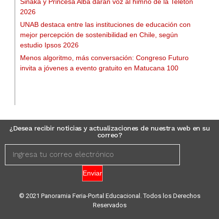
Sinaka y Princesa Alba darán voz al himno de la Teletón
2026
UNAB destaca entre las instituciones de educación con
mejor percepción de sostenibilidad en Chile, según
estudio Ipsos 2026
Menos algoritmo, más conversación: Congreso Futuro
invita a jóvenes a evento gratuito en Matucana 100
¿Desea recibir noticias y actualizaciones de nuestra web en su
correo?
Enviar
© 2021 Panoramia Feria-Portal Educacional. Todos los Derechos
Reservados