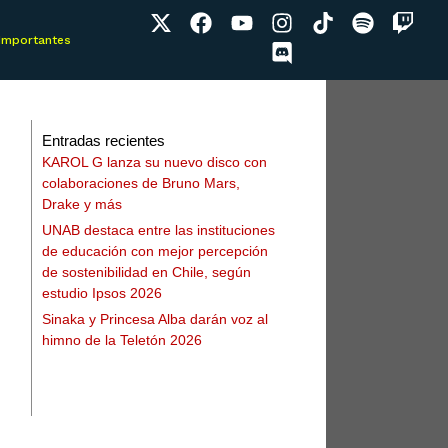
 Importantes
Entradas recientes
KAROL G lanza su nuevo disco con
colaboraciones de Bruno Mars,
Drake y más
UNAB destaca entre las instituciones
de educación con mejor percepción
de sostenibilidad en Chile, según
estudio Ipsos 2026
Sinaka y Princesa Alba darán voz al
himno de la Teletón 2026