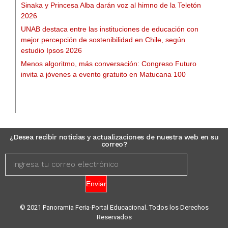
Sinaka y Princesa Alba darán voz al himno de la Teletón
2026
UNAB destaca entre las instituciones de educación con
mejor percepción de sostenibilidad en Chile, según
estudio Ipsos 2026
Menos algoritmo, más conversación: Congreso Futuro
invita a jóvenes a evento gratuito en Matucana 100
¿Desea recibir noticias y actualizaciones de nuestra web en su
correo?
Enviar
© 2021 Panoramia Feria-Portal Educacional. Todos los Derechos
Reservados