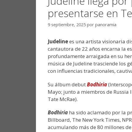
Judeline llega por
presentarse en Te
9 septiembre, 2025
por
panoramia
Judeline
es una artista visionaria d
cantautora de 22 años encarna la es
profundamente arraigada en su herenc
música de Judeline trasciende los g
con influencias tradicionales, caut
Su álbum debut
Bodhiria
(Interscop
Mayo; junto a miembros de Russia I
Tate McRae).
Bodhiria
ha sido aclamado por la pre
Billboard, The New York Times, NPR, 
acumulando más de 80 millones de 