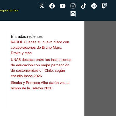
 Importantes
Entradas recientes
KAROL G lanza su nuevo disco con
colaboraciones de Bruno Mars,
Drake y más
UNAB destaca entre las instituciones
de educación con mejor percepción
de sostenibilidad en Chile, según
estudio Ipsos 2026
Sinaka y Princesa Alba darán voz al
himno de la Teletón 2026